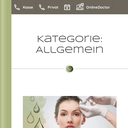
Kasse
Privat
OnlineDoctor
Kategorie:
Allgemein