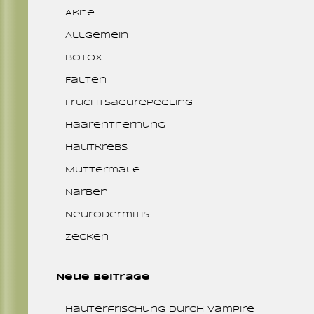
Akne
Allgemein
Botox
Falten
Fruchtsaeurepeeling
Haarentfernung
Hautkrebs
Muttermale
Narben
Neurodermitis
Zecken
Neue Beiträge
Hauterfrischung durch Vampire