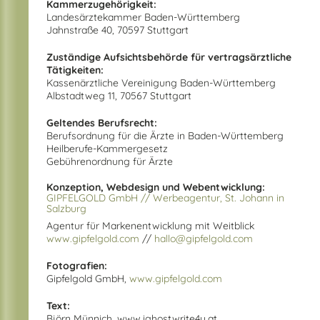
Kammerzugehörigkeit:
Landesärztekammer Baden-Württemberg
Jahnstraße 40, 70597 Stuttgart
Zuständige Aufsichtsbehörde für vertragsärztliche
Tätigkeiten:
Kassenärztliche Vereinigung Baden-Württemberg
Albstadtweg 11, 70567 Stuttgart
Geltendes Berufsrecht:
Berufsordnung für die Ärzte in Baden-Württemberg
Heilberufe-Kammergesetz
Gebührenordnung für Ärzte
Konzeption, Webdesign und Webentwicklung:
GIPFELGOLD GmbH // Werbeagentur, St. Johann in
Salzburg
Agentur für Markenentwicklung mit Weitblick
www.gipfelgold.com
//
hallo@gipfelgold.com
Fotografien:
Gipfelgold GmbH,
www.gipfelgold.com
Text:
Björn Münnich, www.ighostwrite4u.at