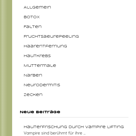
Allgemein
Botox
Falten
Fruchtsaeurepeeling
Haarentfernung
Hautkrebs
Muttermale
Narben
Neurodermitis
Zecken
Neue Beiträge
Hauterfrischung durch Vampire Lifting
Vampire sind berühmt für ihre
…