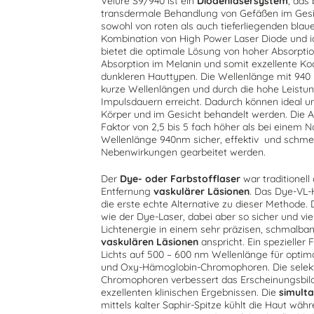
Velure S9/940 ist ein
Diodenlasersystem
, das
transdermale Behandlung von Gefäßen im Ges
sowohl von roten als auch tieferliegenden blau
Kombination von High Power Laser Diode und 
bietet die optimale Lösung von hoher Absorpt
Absorption im Melanin und somit exzellente K
dunkleren Hauttypen. Die Wellenlänge mit 940 
kurze Wellenlängen und durch die hohe Leist
Impulsdauern erreicht. Dadurch können ideal 
Körper und im Gesicht behandelt werden. Die Ab
Faktor von 2,5 bis 5 fach höher als bei einem 
Wellenlänge 940nm sicher, effektiv und schm
Nebenwirkungen gearbeitet werden.
Der
Dye- oder Farbstofflaser
war traditionell
Entfernung
vaskulärer Läsionen
. Das Dye-VL-
die erste echte Alternative zu dieser Methode
wie der Dye-Laser, dabei aber so sicher und vie
Lichtenergie in einem sehr präzisen, schmalban
vaskulären Läsionen
anspricht. Ein spezieller 
Lichts auf 500 – 600 nm Wellenlänge für optim
und Oxy-Hämoglobin-Chromophoren. Die selekt
Chromophoren verbessert das Erscheinungsbil
exzellenten klinischen Ergebnissen. Die
simult
mittels kalter Saphir-Spitze kühlt die Haut wä