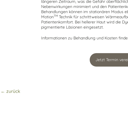
längeren Zeitraum, was die Gefahr oberflächl
Nebenwirkungen minimiert und den Patientenk
Behandlungen können im stationären Modus ebe
TM
Motion
Technik für schrittweisen Wärmeauf
Patientenkomfort. Bei hellerer Haut wird die D
pigmentierte Läsionen eingesetzt.
Informationen zu Behandlung und Kosten finde
Jetzt Termin vere
← zurück