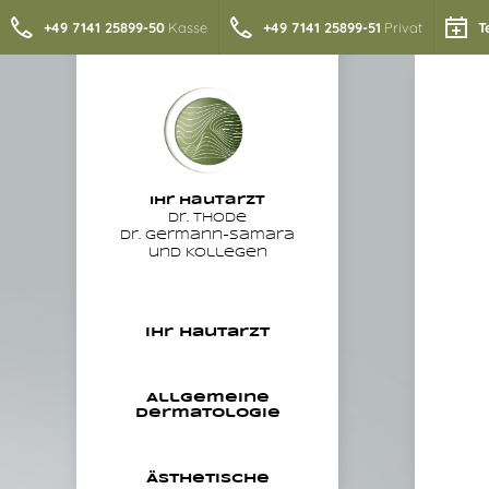
+49 7141 25899-50
Kasse
+49 7141 25899-51
Privat
T
Ihr
Hautarzt
Dr. Thode
Dr. Germann-Samara
und Kollegen
Ihr Hautarzt
Allgemeine
Dermatologie
Ästhetische