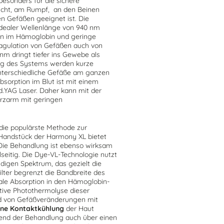
 besonders für die sichere
icht, am Rumpf, an den Beinen
en Gefäßen geeignet ist. Die
idealer Wellenlänge von 940 nm
ion im Hämoglobin und geringe
oagulation von Gefäßen auch von
nm dringt tiefer ins Gewebe als
ung des Systems werden kurze
unterschiedliche Gefäße am ganzen
sorption im Blut ist mit einem
Nd.YAG Laser. Daher kann mit der
erzarm mit geringen
 die populärste Methode zur
Handstück der Harmony XL bietet
. Die Behandlung ist ebenso wirksam
lseitig. Die Dye-VL-Technologie nutzt
digen Spektrum, das gezielt die
Filter begrenzt die Bandbreite des
ale Absorption in den Hämoglobin-
ive Photothermolyse dieser
d von Gefäßveränderungen mit
ane Kontaktkühlung
der Haut
hrend der Behandlung auch über einen