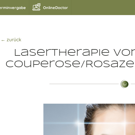
erminvergabe
OnlineDoctor
← zurück
Lasertherapie vo
Couperose/Rosaze