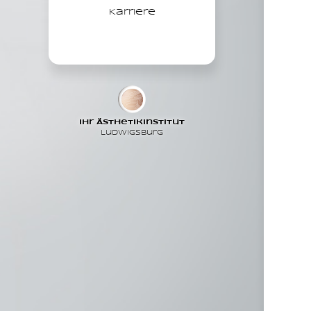
Karriere
Ihr Ästhetikinstitut
Ludwigsburg