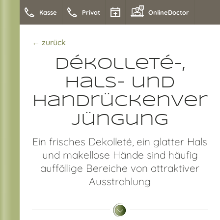
Kasse
Privat
OnlineDoctor
← zurück
Dékolleté-,
Hals- und
Handrückenver
jüngung
Ein frisches Dekolleté, ein glatter Hals
und makellose Hände sind häufig
auffällige Bereiche von attraktiver
Ausstrahlung