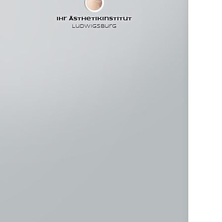
Ihr Ästhetikinstitut
Ludwigsburg