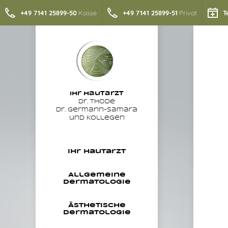
+49 7141 25899-50
Kasse
+49 7141 25899-51
Privat
T
Ihr
Hautarzt
Dr. Thode
Dr. Germann-Samara
und Kollegen
Ihr Hautarzt
Allgemeine
Dermatologie
Ästhetische
Dermatologie