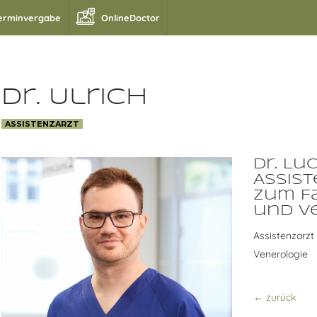
erminvergabe
OnlineDoctor
Dr. Ulrich
ASSISTENZARZT
Dr. Lu
Assist
zum F
und V
Assistenzarzt
Venerologie
← zurück