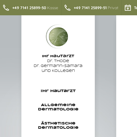
+49 7141 25899-50
Kasse
+49 7141 25899-51
Privat
T
Ihr
Hautarzt
Dr. Thode
Dr. Germann-Samara
und Kollegen
Ihr Hautarzt
Allgemeine
Dermatologie
Ästhetische
Dermatologie