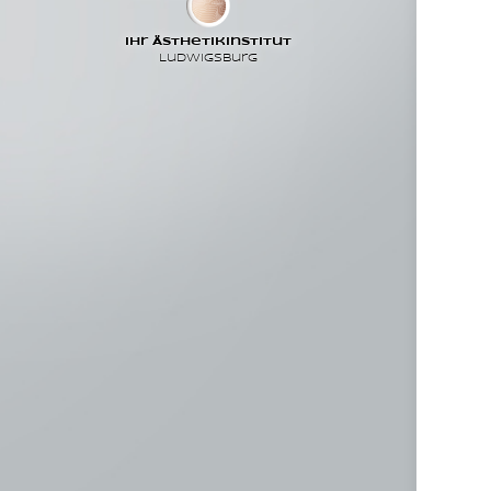
Ihr Ästhetikinstitut
Ludwigsburg