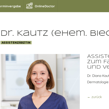
erminvergabe
OnlineDoctor
Dr. Kautz (ehem. Bie
ASSISTENZÄRZTIN
Assist
zum F
und V
Dr. Diana Kau
Dermatologie
← zurück