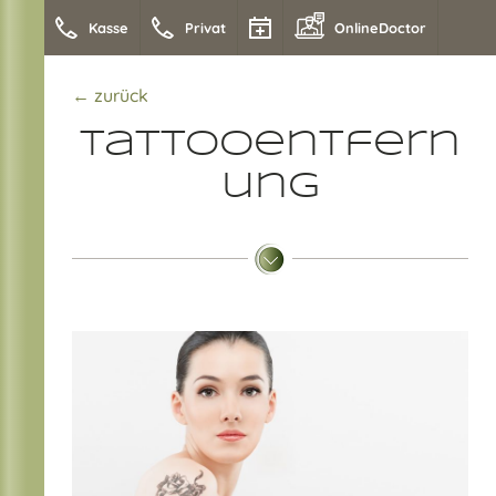
Kasse
Privat
OnlineDoctor
← zurück
Tattooentfern
ung