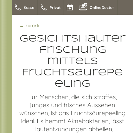
Kasse
Privat
OnlineDoctor
← zurück
Gesichtshauter
frischung
mittels
Fruchtsäurepe
eling
Für Menschen, die sich straffes,
junges und frisches Aussehen
wünschen, ist das Fruchtsäurepeeling
ideal. Es hemmt Aknebakterien, lässt
Hautentzündungen abheilen,