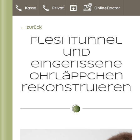
Kasse
Privat
OnlineDoctor
← zurück
Fleshtunnel
und
eingerissene
Ohrläppchen
rekonstruieren